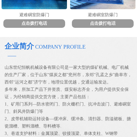
避难硐室防爆门
避难硐室防爆门
点击拨打电话
点击拨打电话
企业简介
COMPANY PROFILE
——
山东世纪恒帆机械设备有限公司是一家大型的煤矿机械、电厂机械
的生产厂家，位于山东“煤炭之都”兖州市，东邻“孔孟之乡”曲阜市，
西邻“运河之都”济宁市，地理位置优越，交通运输发达。
多年来，所加工产品下井资质、煤安标志齐全，为用户提供安全保
证，为经销商提供交货方便，主要产品包括：
1、矿用门系列—防水密闭门、防火栅栏门、抗冲击波门、避难硐室
门、斜风井防爆门等
2、皮带机辅助运转设备—缓冲床、缓冲条、清扫器、防溢裙板、搪
瓷溜槽、塑料溜槽、导料槽等.
3、巷道支护材料：金属顶梁、铰接顶梁、单体支柱、W钢带