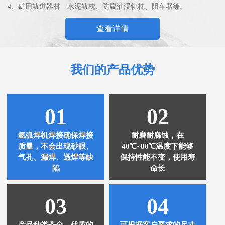
4、矿用轨道器材—水泥轨枕、防腐油浸轨枕、阻车器等。
查看详情
我们的产品优势
01
02
氩弧焊机焊接确保焊接
耐磨耐腐蚀，在
质量，不会出现砂眼、
40℃~80℃温度下能够
气孔、漏焊、透焊等缺
保持性能不变，使用寿
陷
命长
03
04
产品种类齐全、优质的
可根据客户要求的尺寸