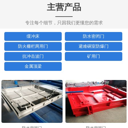
主营产品
——
专注每个细节，只因我们更懂您的需求
缓冲床
防水密闭门
防火栅栏两用门
避难硐室防爆门
抗冲击波门
矿用门
金属顶梁