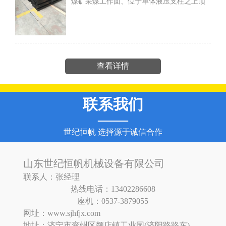
煤矿采煤工作面、位于单体液压支柱之上顶
板之下、传递顶板压力的支撑梁。是煤矿采
煤工作面支护项板用的顶梁。按连接方式
查看详情
联系我们
——
世纪恒帆 选择源于诚信合作
山东世纪恒帆机械设备有限公司
联系人：张经理
热线电话：13402286608
座机：0537-3879055
网址：www.sjhfjx.com
地址：济宁市兖州区颜店镇工业园(济阳路路东)