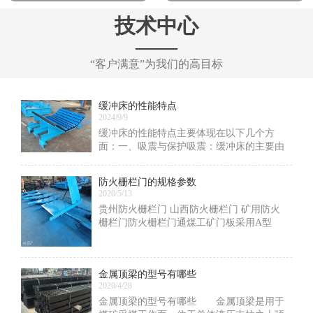
技术中心
——
“客户满意”为我们的高目标
缓冲床的性能特点
2024/9/9
缓冲床的性能特点主要体现在以下几个方
面：一、吸震与保护吸震：缓冲床的主要由
缓冲条组成，这些缓冲条采用高弹性特种橡
胶制成，具有优异的吸震性能。当物料下落
防火栅栏门的规格参数
时，缓冲条能够通过物理弹性变形有效吸收
2020/5/13
冲击力，显著
贵州防火栅栏门 山西防火栅栏门 矿用防火
栅栏门防火栅栏门通煤工矿门板采用A型
钢，钢板4个厚，如有特殊要求还可以加
厚！防火及栅栏两用门主要用于矿山井下排
水泵房和主变电所硐室之间，以及采区变电
金属顶梁的型号有哪些
所的通道
2020/4/28
金属顶梁的型号有哪些 金属顶梁是用于