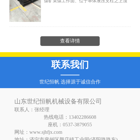
煤矿采煤工作面、位于单体液压支柱之上顶
板之下、传递顶板压力的支撑梁。是煤矿采
煤工作面支护项板用的顶梁。按连接方式
查看详情
联系我们
——
世纪恒帆 选择源于诚信合作
山东世纪恒帆机械设备有限公司
联系人：张经理
热线电话：13402286608
座机：0537-3879055
网址：www.sjhfjx.com
地址：济宁市兖州区颜店镇工业园(济阳路路东)