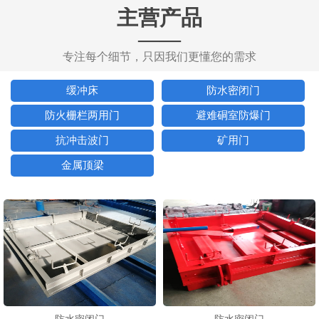
主营产品
——
专注每个细节，只因我们更懂您的需求
缓冲床
防水密闭门
防火栅栏两用门
避难硐室防爆门
抗冲击波门
矿用门
金属顶梁