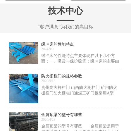
技术中心
——
“客户满意”为我们的高目标
缓冲床的性能特点
2024/9/9
缓冲床的性能特点主要体现在以下几个方
面：一、吸震与保护吸震：缓冲床的主要由
缓冲条组成，这些缓冲条采用高弹性特种橡
胶制成，具有优异的吸震性能。当物料下落
防火栅栏门的规格参数
时，缓冲条能够通过物理弹性变形有效吸收
2020/5/13
冲击力，显著
贵州防火栅栏门 山西防火栅栏门 矿用防火
栅栏门防火栅栏门通煤工矿门板采用A型
钢，钢板4个厚，如有特殊要求还可以加
厚！防火及栅栏两用门主要用于矿山井下排
水泵房和主变电所硐室之间，以及采区变电
金属顶梁的型号有哪些
所的通道
2020/4/28
金属顶梁的型号有哪些 金属顶梁是用于