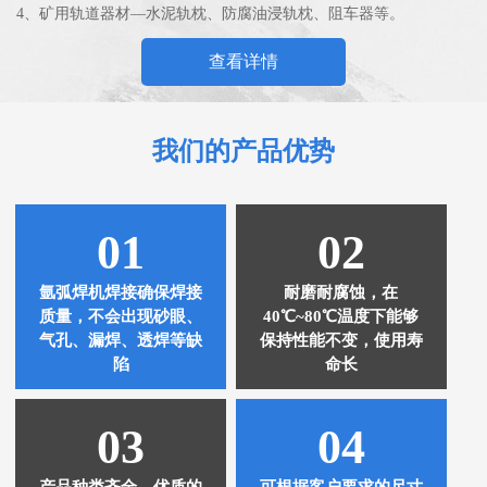
4、矿用轨道器材—水泥轨枕、防腐油浸轨枕、阻车器等。
查看详情
我们的产品优势
01
02
氩弧焊机焊接确保焊接
耐磨耐腐蚀，在
质量，不会出现砂眼、
40℃~80℃温度下能够
气孔、漏焊、透焊等缺
保持性能不变，使用寿
陷
命长
03
04
产品种类齐全、优质的
可根据客户要求的尺寸