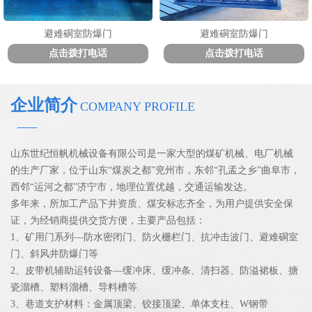
避难硐室防爆门
避难硐室防爆门
点击拨打电话
点击拨打电话
企业简介
COMPANY PROFILE
——
山东世纪恒帆机械设备有限公司是一家大型的煤矿机械、电厂机械
的生产厂家，位于山东“煤炭之都”兖州市，东邻“孔孟之乡”曲阜市，
西邻“运河之都”济宁市，地理位置优越，交通运输发达。
多年来，所加工产品下井资质、煤安标志齐全，为用户提供安全保
证，为经销商提供交货方便，主要产品包括：
1、矿用门系列—防水密闭门、防火栅栏门、抗冲击波门、避难硐室
门、斜风井防爆门等
2、皮带机辅助运转设备—缓冲床、缓冲条、清扫器、防溢裙板、搪
瓷溜槽、塑料溜槽、导料槽等.
3、巷道支护材料：金属顶梁、铰接顶梁、单体支柱、W钢带