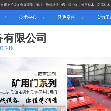
，矿用支护设备金属顶梁，溜槽，导料槽缓冲床，缓冲条，铁路枕木，防腐枕木
技术中心
经典案例
实力工
备有限公司
品质信赖