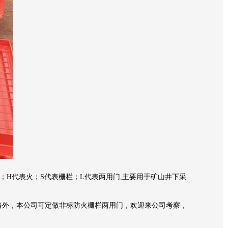
；H代表火；S代表栅栏；L代表两用门,主要用于矿山井下采
0，除了以上规格外，本公司可定做非标防火栅栏两用门，欢迎来公司考察，